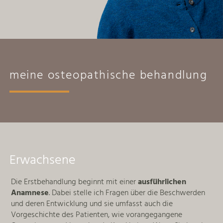
meine
osteopathische behandlung
Erwachsene
Die Erstbehandlung beginnt mit einer
ausführlichen
Anamnese
. Dabei stelle ich Fragen über die Beschwerden
und deren Entwicklung und sie umfasst auch die
Vorgeschichte des Patienten, wie vorangegangene